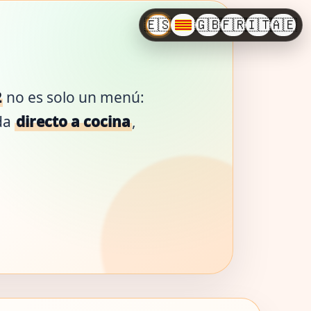
🇪🇸
🇬🇧
🇫🇷
🇮🇹
🇦🇪
2
no es solo un menú:
nda
directo a cocina
,