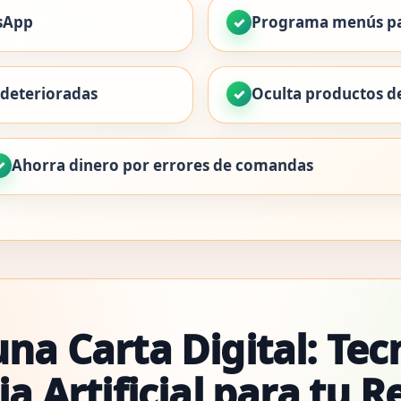
sApp
Programa menús par
 deterioradas
Oculta productos de
Ahorra dinero por errores de comandas
na Carta Digital: Tec
ia Artificial para tu 