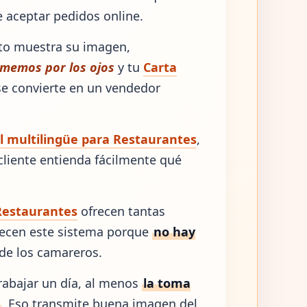
 aceptar pedidos online.
ato muestra su imagen,
memos por los ojos
y tu
Carta
e convierte en un vendedor
al multilingüe para Restaurantes
,
cliente entienda fácilmente qué
Restaurantes
ofrecen tantas
decen este sistema porque
no hay
de los camareros.
rabajar un día, al menos
la toma
a
. Eso transmite buena imagen del