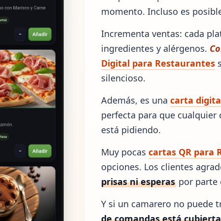
momento. Incluso es posible
Incrementa ventas: cada pl
ingredientes y alérgenos.
Co
Digital para Restaurantes
s
silencioso.
Además, es una
carta digit
perfecta para que cualquier 
está pidiendo.
Muy pocas
cartas QR para 
opciones. Los clientes agra
prisas ni esperas
por parte 
Y si un camarero no puede t
de comandas está cubiert